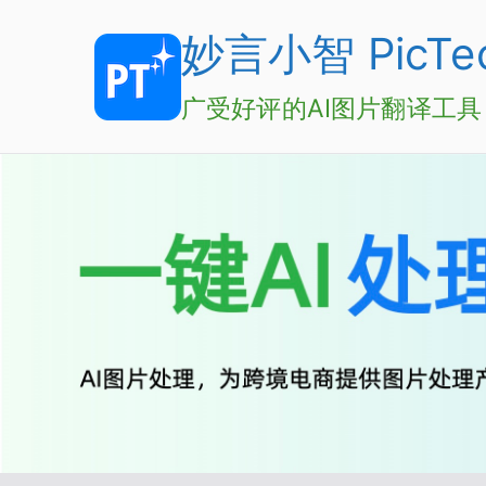
Skip
妙言小智 PicTec
to
content
广受好评的AI图片翻译工具