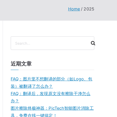
Home
2025
搜
索
近期文章
FAQ：图片里不想翻译的部分（如Logo、包
装）被翻译了怎么办？
FAQ：翻译后，发现原文没有擦除干净怎么
办？
图片擦除终极神器：PicTech智能图片消除工
具，免费在线一键搞定！