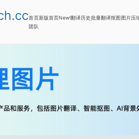
h.cc
首页
新版首页New!
翻译历史
批量翻译
抠图
图片压
团队