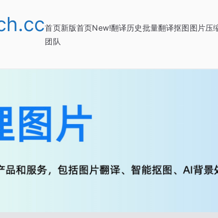
h.cc
首页
新版首页New!
翻译历史
批量翻译
抠图
图片压
团队