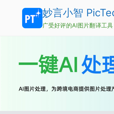
Skip
妙言小智 PicTec
to
content
广受好评的AI图片翻译工具