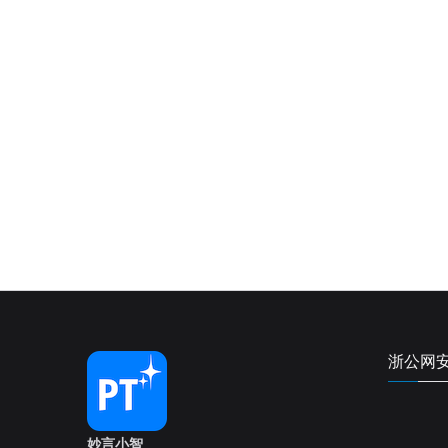
浙公网安备
妙言小智