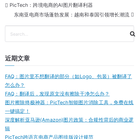
文
PicTech：跨境电商的AI图片翻译利器
东南亚电商市场蓬勃发展：越南和泰国引领增长潮流
章
导
搜
索
航
近期文章
FAQ：图片里不想翻译的部分（如Logo、包装）被翻译了
怎么办？
FAQ：翻译后，发现原文没有擦除干净怎么办？
图片擦除终极神器：PicTech智能图片消除工具，免费在线
一键搞定！
深度解析亚马逊(Amazon)图片政策：合规性背后的商业逻
辑
PicTech跨语言电商产品图排版设计规范