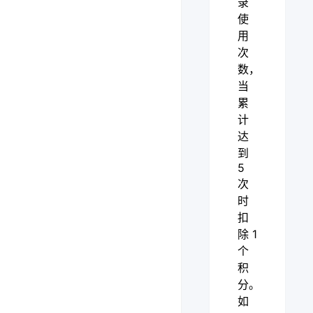
录
使
用
次
数，
当
累
计
达
到
5
次
时
扣
除 1
个
积
分。
如