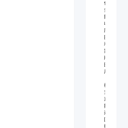
任
务，
接
收
原
图
和
蒙
版
图
片
（Base64
格
式），
直
接
返
回
擦