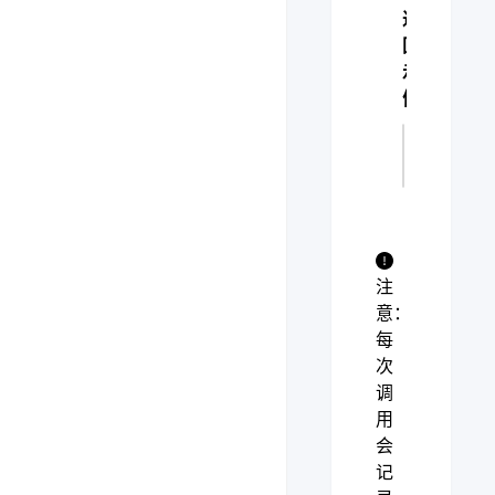
返
回
示
例
(成功时
注
意：
每
次
调
用
会
记