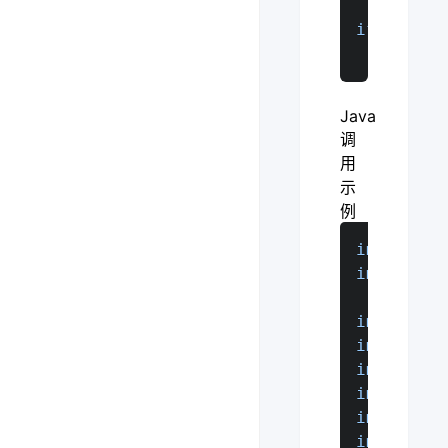
if
 __name
    call_
Java
调
用
示
例
import
ja
import
ja
import
ja
import
ja
import
ja
import
ja
import
ja
import
ja