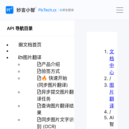
API 导航目录
文档首页
文
图片翻译
档
产品介绍
中
验签方式
心
🔥 快速开始
/
(同步图片翻译)
图
异步提交图片翻
片
译任务
翻
查询图片翻译结
译
/
果
AI
同步图片文字识
智
别 (OCR)