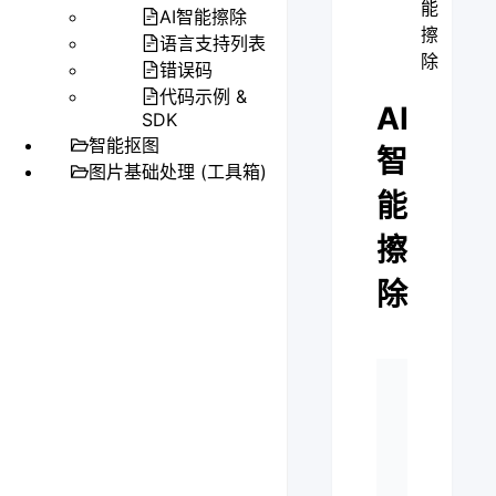
能
AI智能擦除
擦
语言支持列表
除
错误码
代码示例 &
AI
SDK
智能抠图
智
图片基础处理 (工具箱)
能
擦
除
ht
POST