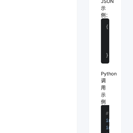
JSON
示
例：
{
"Code
"Mess
"Erro
}
Python
调
用
示
例
# -*- cod
import
import