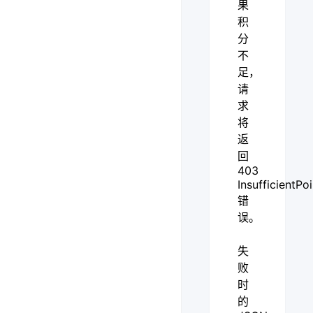
果
积
分
不
足，
请
求
将
返
回
403
InsufficientPo
错
误。
失
败
时
的