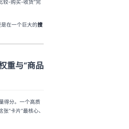
-比较-购买-收货”完
，更是在一个巨大的
搜
索权重与“商品
质量得分。一个高质
张“卡片”最核心、