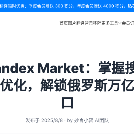
译限时优惠：季度会员赠送 300 积分，年度会员赠送 4000 积分，钻石会
首页
图片翻译
背景移除
更多工具
会员
andex Market：掌
优化，解锁俄罗斯万
口
发布于
2025/8/8
· by
妙言小智 AI团队