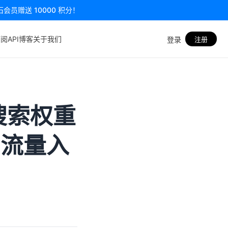
员赠送 10000 积分！
订阅
API
博客
关于我们
登录
注册
握搜索权重
亿流量入