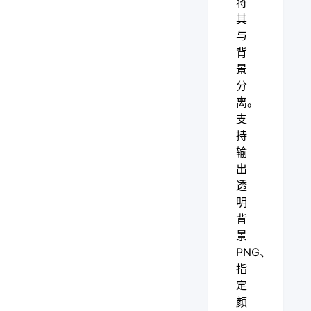
将
其
与
背
景
分
离。
支
持
输
出
透
明
背
景
PNG、
指
定
颜