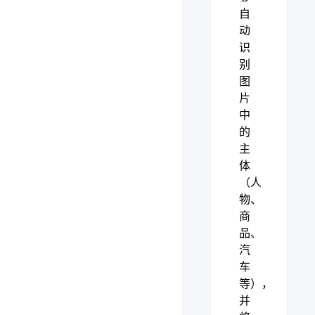
自
动
识
别
图
片
中
的
主
体
（人
物、
商
品、
汽
车
等），
并