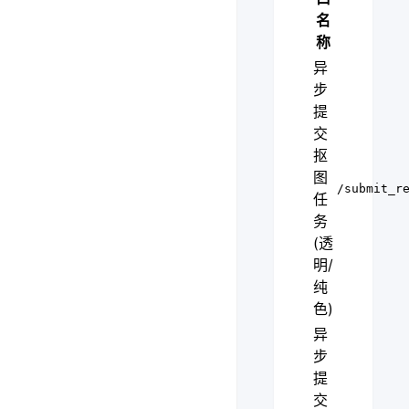
名
称
异
步
提
交
抠
图
/submit_r
任
务
(透
明/
纯
色)
异
步
提
交