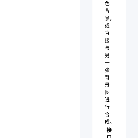
色
背
景，
或
直
接
与
另
一
张
背
景
图
进
行
合
成。
接
口