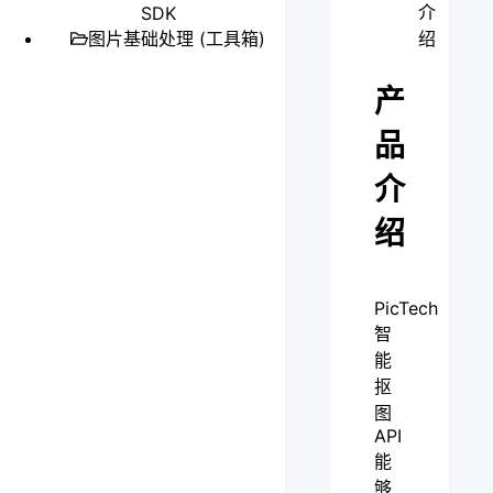
介
SDK
图片基础处理 (工具箱)
绍
产
品
介
绍
PicTech
智
能
抠
图
API
能
够