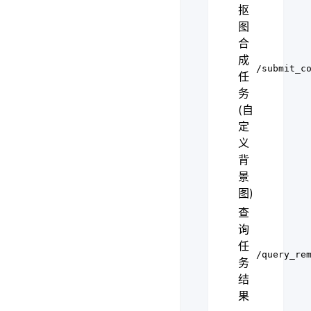
抠
图
合
成
/submit_c
任
务
(自
定
义
背
景
图)
查
询
任
/query_re
务
结
果