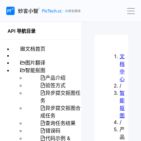
API 导航目录
文档首页
文
图片翻译
档
智能抠图
中
产品介绍
心
验签方式
/
异步提交抠图任
智
务
能
异步提交抠图合
抠
成任务
图
/
查询任务结果
产
错误码
品
代码示例 &